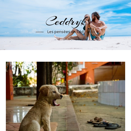
Ceddryk
Les pensées de Céd