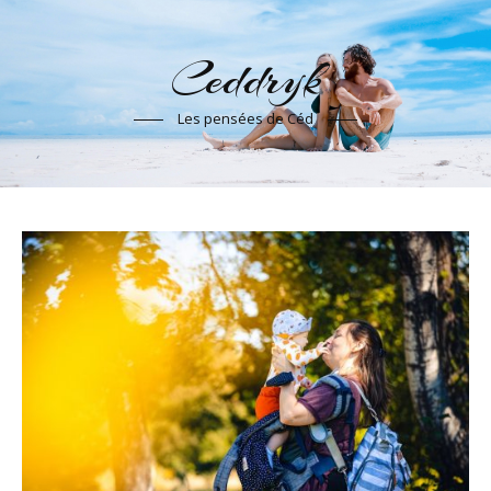
Ceddryk
Les pensées de Céd